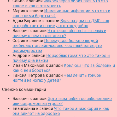
Савва
к записи
Факосклероз обоих глаз: что это
такое и как с этим жить
Мария
к записи
Инвазивные инфекции: что это и
как с ними бороться?
Адам Борисов
к записи
Врач на дом по ДМС: как
это работает и почему это так удобно
Валерия
к записи
Что такое clonorchis sinensis и
почему о нём стоит знать?
София
к записи
Почему всё больше людей
выбирают онлайн-казино: честный взгляд на
преимущества
Андрей
к записи
Нейробластома: что это такое и
почему она важна
Иван Максимов
к записи
Коклюш: что за болезнь и
как с ней бороться
Таисия Петрова
к записи
Чем лечить грибок
ногтей на ногах у детей?
Свежие комментарии
Валерия
к записи
Эрготизм: забытое заболевание
или современная угроза?
Евангелина
к записи
Что такое анизокория и как
она влияет на здоровье