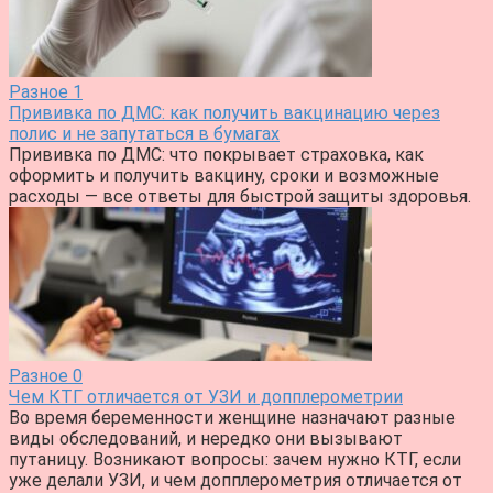
Разное
1
Прививка по ДМС: как получить вакцинацию через
полис и не запутаться в бумагах
Прививка по ДМС: что покрывает страховка, как
оформить и получить вакцину, сроки и возможные
расходы — все ответы для быстрой защиты здоровья.
Разное
0
Чем КТГ отличается от УЗИ и допплерометрии
Во время беременности женщине назначают разные
виды обследований, и нередко они вызывают
путаницу. Возникают вопросы: зачем нужно КТГ, если
уже делали УЗИ, и чем допплерометрия отличается от