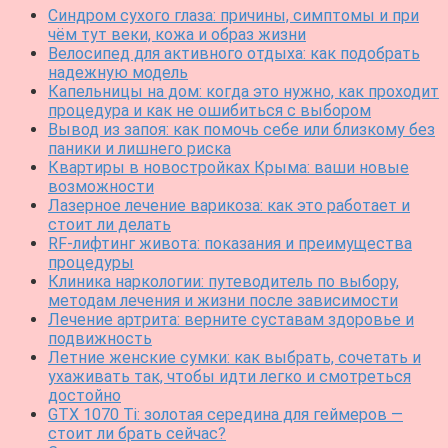
Синдром сухого глаза: причины, симптомы и при
чём тут веки, кожа и образ жизни
Велосипед для активного отдыха: как подобрать
надежную модель
Капельницы на дом: когда это нужно, как проходит
процедура и как не ошибиться с выбором
Вывод из запоя: как помочь себе или близкому без
паники и лишнего риска
Квартиры в новостройках Крыма: ваши новые
возможности
Лазерное лечение варикоза: как это работает и
стоит ли делать
RF-лифтинг живота: показания и преимущества
процедуры
Клиника наркологии: путеводитель по выбору,
методам лечения и жизни после зависимости
Лечение артрита: верните суставам здоровье и
подвижность
Летние женские сумки: как выбрать, сочетать и
ухаживать так, чтобы идти легко и смотреться
достойно
GTX 1070 Ti: золотая середина для геймеров —
стоит ли брать сейчас?