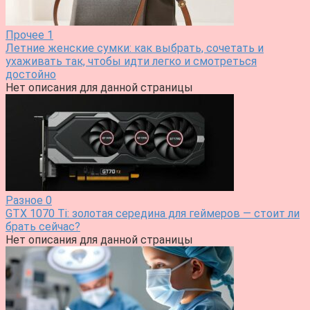
Прочее
1
Летние женские сумки: как выбрать, сочетать и
ухаживать так, чтобы идти легко и смотреться
достойно
Нет описания для данной страницы
Разное
0
GTX 1070 Ti: золотая середина для геймеров — стоит ли
брать сейчас?
Нет описания для данной страницы