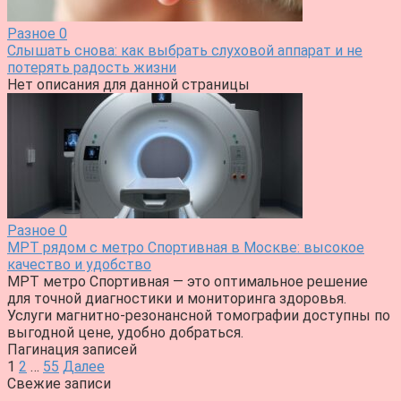
Разное
0
Слышать снова: как выбрать слуховой аппарат и не
потерять радость жизни
Нет описания для данной страницы
Разное
0
МРТ рядом с метро Спортивная в Москве: высокое
качество и удобство
МРТ метро Спортивная — это оптимальное решение
для точной диагностики и мониторинга здоровья.
Услуги магнитно-резонансной томографии доступны по
выгодной цене, удобно добраться.
Пагинация записей
1
2
…
55
Далее
Свежие записи